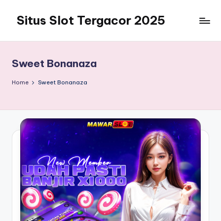
Situs Slot Tergacor 2025
Skip
to
keithmusic.com
content
Sweet Bonanaza
Home
Sweet Bonanaza