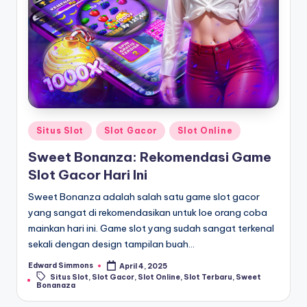
Posted
Situs Slot
Slot Gacor
Slot Online
in
Sweet Bonanza: Rekomendasi Game
Slot Gacor Hari Ini
Sweet Bonanza adalah salah satu game slot gacor
yang sangat di rekomendasikan untuk loe orang coba
mainkan hari ini. Game slot yang sudah sangat terkenal
sekali dengan design tampilan buah…
Edward Simmons
April 4, 2025
Posted
Tags:
Situs Slot
,
Slot Gacor
,
Slot Online
,
Slot Terbaru
,
Sweet
by
Bonanaza