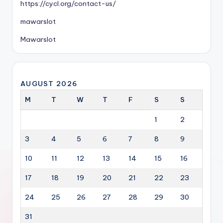
https://cycl.org/contact-us/
mawarslot
Mawarslot
AUGUST 2026
M
T
W
T
F
S
S
1
2
3
4
5
6
7
8
9
10
11
12
13
14
15
16
17
18
19
20
21
22
23
24
25
26
27
28
29
30
31