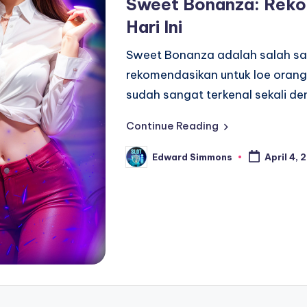
Sweet Bonanza: Reko
Hari Ini
Sweet Bonanza adalah salah sa
rekomendasikan untuk loe orang
sudah sangat terkenal sekali d
Continue Reading
Edward Simmons
April 4, 
Posted
by