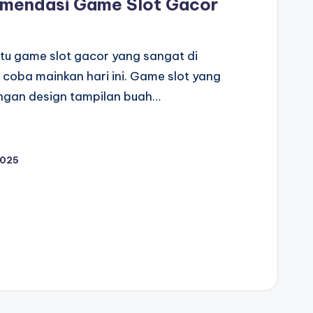
mendasi Game Slot Gacor
tu game slot gacor yang sangat di
 coba mainkan hari ini. Game slot yang
engan design tampilan buah…
2025