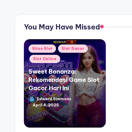
You May Have Missed
Posted
Situs Slot
Slot Gacor
in
Slot Online
Sweet Bonanza:
Rekomendasi Game Slot
Gacor Hari Ini
Edward Simmons
Posted
April 4, 2025
by